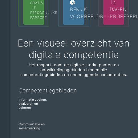
14
GRATIS
JE
BEKIJK
DAGEN
PERSOONLIJKE
VOORBEELDRAPPORT
PROEFPER
RAPPORT
Een visueel overzicht van
digitale competentie
Het rapport toont de digitale sterke punten en
ontwikkelingsgebieden binnen alle
competentiegebieden en onderliggende competenties.
Competentiegebieden
Informatie zoeken,
evalueren en
beheren
Communicatie en
samenwerking