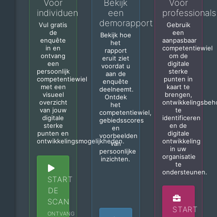
Voor
Bekijk
Voor
individuen
een
professionals
demorapport
Vul gratis
Gebruik
de
een
Bekijk hoe
enquête
aanpasbaar
het
in en
competentiewiel
rapport
ontvang
om de
eruit ziet
een
digitale
voordat u
persoonlijk
sterke
aan de
competentiewiel
punten in
enquête
met een
kaart te
deelneemt.
visueel
brengen,
Ontdek
overzicht
ontwikkelingsbeh
het
van jouw
te
competentiewiel,
digitale
identificeren
gebiedsscores
sterke
en de
en
punten en
digitale
voorbeelden
ontwikkelingsmogelijkheden.
ontwikkeling
van
in uw
persoonlijke
organisatie
inzichten.
te
ondersteunen.
START
DE
SCAN
START
ONTVANG