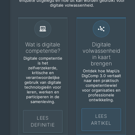
enquête uitgelegd en hoe dit kan worden gebruikt voor
digitale volwassenheid.
Wat is digitale
Digitale
competentie?
volwassenheid
in kaart
Digitale competentie
brengen
is het
zelfverzekerde,
Ontdek hoe MapUs
kritische en
DigComp 3.0 vertaalt
verantwoordelijke
naar een praktisch
gebruik van digitale
competentiewiel
technologieën voor
voor organisaties en
leren, werken en
professionele
participeren in de
ontwikkeling.
samenleving.
LEES
LEES
ARTIKEL
DEFINITIE